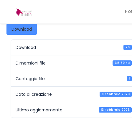
HO
Download
Download
70
Dimensioni file
318.89 KB
Conteggio file
1
Data di creazione
8 Febbraio 2023
Ultimo aggiornamento
13 Febbraio 2023