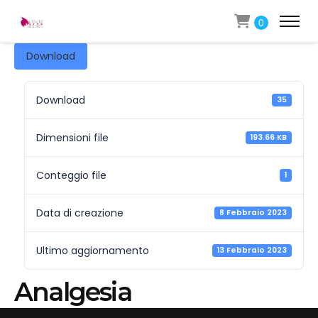
0
Download
Download
35
Dimensioni file
193.66 KB
Conteggio file
1
Data di creazione
8 Febbraio 2023
Ultimo aggiornamento
13 Febbraio 2023
Analgesia